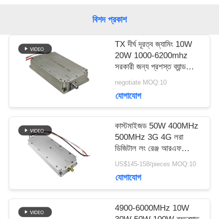
জন্য
বিশদ প্রকাশ
আবেদন
TX দীর্ঘ দূরত্ব জ্যামিং 10W
20W 1000-6200mhz
সরকারী জন্য প্রশস্ত ব্যান্ড
সাইট
অ্যান্টি ড্রোন পাওয়ার
negotiate MOQ:10
এম্প্লিফায়ার মডিউল
যোগাযোগ
ম্যাপ
কাস্টমাইজড 50W 400MHz
PRIVACY
500MHz 3G 4G লরা
ডিজিটাল লং রেঞ্জ আরএফ
POLICY
এম্প্লিফায়ার এন্টি ড্রোন মডিউল
US$145-158/pieces MOQ:10
জ্যামার সিস্টেম
যোগাযোগ
4900-6000MHz 10W