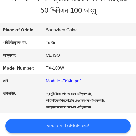
50 ডিবিএম 100 ডাব্লু
মান
নিয়ন্ত্রণ
Place of Origin:
Shenzhen China
পরিচিতিমুলক নাম:
TeXin
যোগাযোগ
সাক্ষ্যদান:
CE ISO
করুন
Model Number:
TX-100W
নথি:
Module -TeXin.pdf
খবর
হাইলাইট:
,
অ্যালুমিনিয়াম শেল আরএফ এম্প্লিফায়ার
,
কাস্টমাইজড ফ্রিকোয়েন্সি রেঞ্জ আরএফ এম্প্লিফায়ার
কমপ্যাক্ট আকারের আরএফ এম্প্লিফায়ার
ব্লগ
আমাদের সাথে যোগাযোগ করুন!
উদ্ধৃতির