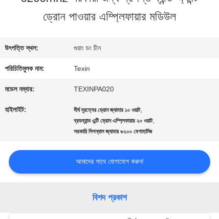
ড্রোন পাওয়ার এম্প্লিফায়ার মডিউল
মান
নিয়ন্ত্রণ
উৎপত্তি স্থল:
গুয়াং ডং চীন
পরিচিতিমুলক নাম:
Texin
যোগাযোগ
মডেল নম্বার:
TEXINPA020
করুন
হাইলাইট:
,
দীর্ঘ দূরত্বের ড্রোন জ্যামার ১০ ওয়াট
,
ব্রডব্যান্ড এন্টি ড্রোন এম্প্লিফায়ার ২০ ওয়াট
সরকারি সিগন্যাল জ্যামার ৬২০০ মেগাহার্টজ
খবর
আমাদের সাথে যোগাযোগ করুন!
ব্লগ
বিশদ প্রকাশ
উদ্ধৃতির