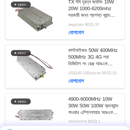
TX দীর্ঘ দূরত্ব জ্যামিং 10W
20W 1000-6200mhz
জন্য
সরকারী জন্য প্রশস্ত ব্যান্ড
অ্যান্টি ড্রোন পাওয়ার
আবেদন
negotiate MOQ:10
এম্প্লিফায়ার মডিউল
যোগাযোগ
SITEMAP
কাস্টমাইজড 50W 400MHz
500MHz 3G 4G লরা
ডিজিটাল লং রেঞ্জ আরএফ
PRIVACY
এম্প্লিফায়ার এন্টি ড্রোন মডিউল
US$145-158/pieces MOQ:10
জ্যামার সিস্টেম
POLICY
যোগাযোগ
4900-6000MHz 10W
30W 50W 100W ব্রডব্যান্ড
পাওয়ার এম্প্লিফায়ার আরএফ
মডিউল
আলোচনাযোগ্য MOQ:1
যোগাযোগ