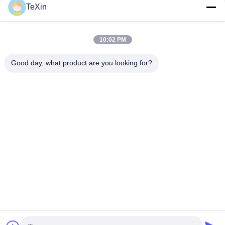
TeXin
10:02 PM
সব
Good day, what product are you looking for?
সিগন্যাল জ্যামার মডিউল
ড্রোন জ্যামার মডিউল
FPV জ্যামার মডিউল
আরএফ পাওয়ার এম্প্লিফায়ার
ব্রডব্যান্ড পাওয়ার এম্প্লিফায়ার
একমুখী বিবর্ধক
দ্বিমুখী এমপ্লিফায়ার
ড্রোন সিগন্যাল জ্যামার
সাবস্ক্রাইব