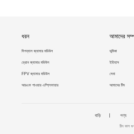
ধরন
আমাদের সম্পর
সিগন্যাল জ্যামার মডিউল
ভূমিকা
ড্রোন জ্যামার মডিউল
ইতিহাস
FPV জ্যামার মডিউল
সেবা
আরএফ পাওয়ার এম্প্লিফায়ার
আমাদের টিম
বাড়ি
পণ্য
চীন ভাল গ