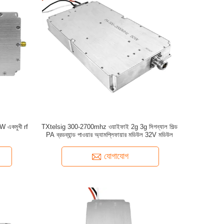
W একমুখী rf
TXtelsig 300-2700mhz ওয়াইফাই 2g 3g সিগন্যাল শিল্ড
PA ব্রডব্যান্ড পাওয়ার অ্যামপ্লিফায়ার মডিউল 32V মডিউল
যোগাযোগ