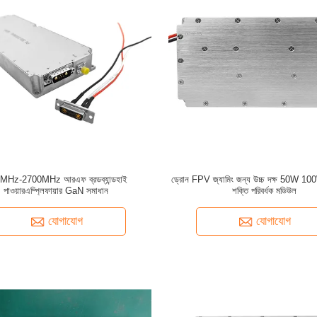
MHz-2700MHz আরএফ ব্রডব্যান্ডহাই
ড্রোন FPV জ্যামিং জন্য উচ্চ দক্ষ 50W 100
পাওয়ারএম্প্লিফায়ার GaN সমাধান
শক্তি পরিবর্ধক মডিউল
যোগাযোগ
যোগাযোগ