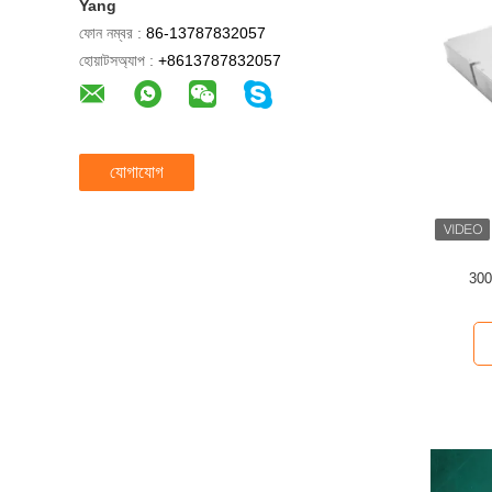
Yang
ফোন নম্বর :
86-13787832057
হোয়াটসঅ্যাপ :
+8613787832057
যোগাযোগ
300