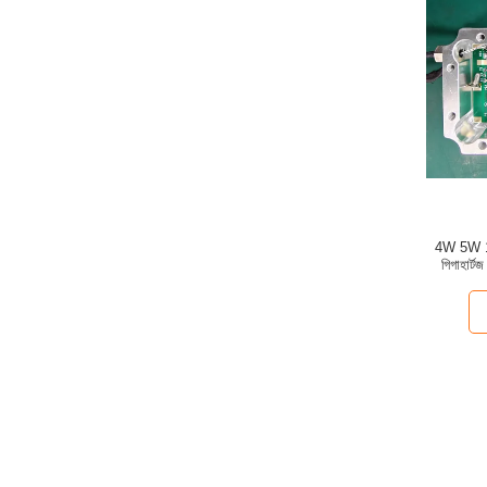
4W 5W 10
গিগাহার্ট