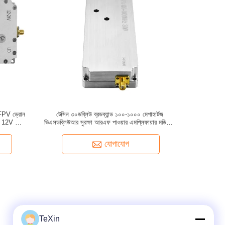
ড FPV ড্রোন
টেক্সিন ৩০ডব্লিউ ব্রডব্যান্ড ১০০-১০০০ মেগাহার্টজ
W 12V ড্রোন
ভিএসডব্লিউআর সুরক্ষা আরএফ পাওয়ার এমপ্লিফায়ার মডিউল,
যা ড্রোনকে অকার্যকর করে
যোগাযোগ
TeXin