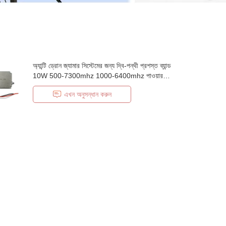
অ্যান্টি ড্রোন জ্যামার সিস্টেমের জন্য দ্বি-পন্থী প্রশস্ত ব্যান্ড
10W 500-7300mhz 1000-6400mhz পাওয়ার
এম্প্লিফায়ার মডিউল
এখন অনুসন্ধান করুন