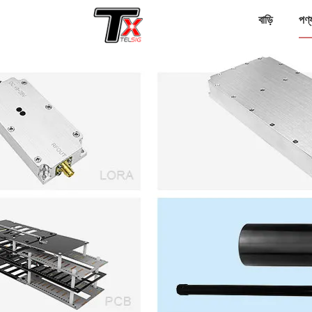
বাড়ি
পণ্