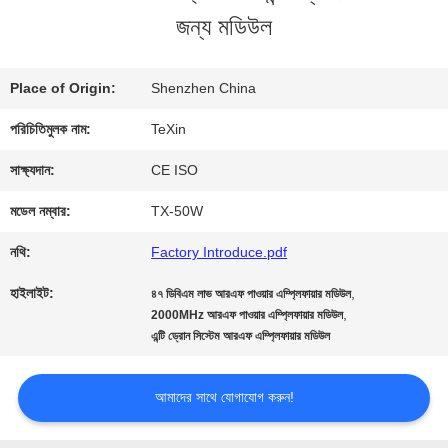
জন্য মডিউল
মান
নিয়ন্ত্রণ
Place of Origin:
Shenzhen China
পরিচিতিমুলক নাম:
TeXin
যোগাযোগ
সাক্ষ্যদান:
CE ISO
করুন
মডেল নম্বার:
TX-50W
নথি:
Factory Introduce.pdf
খবর
হাইলাইট:
,
৪৭ ডিবিএম লাভ আরএফ পাওয়ার এম্প্লিফায়ার মডিউল
,
2000MHz আরএফ পাওয়ার এম্প্লিফায়ার মডিউল
ব্লগ
এন্টি ড্রোন সিস্টেম আরএফ এম্প্লিফায়ার মডিউল
আমাদের সাথে যোগাযোগ করুন!
উদ্ধৃতির