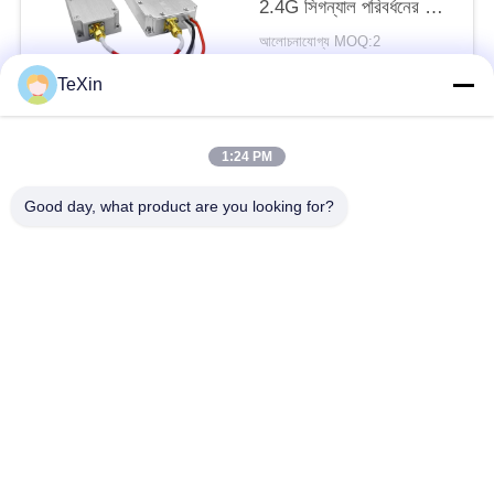
2.4G সিগন্যাল পরিবর্ধনের জন্য
30W বাইডাইরেকশনাল আরএফ
আলোচনাযোগ্য MOQ:2
এম্প্লিফায়ার মডিউল
যোগাযোগ
TeXin
1:24 PM
সব
Good day, what product are you looking for?
সিগন্যাল জ্যামার মডিউল
ড্রোন জ্যামার মডিউল
FPV জ্যামার মডিউল
আরএফ পাওয়ার এম্প্লিফায়ার
ব্রডব্যান্ড পাওয়ার এম্প্লিফায়ার
একমুখী বিবর্ধক
দ্বিমুখী এমপ্লিফায়ার
ড্রোন সিগন্যাল জ্যামার