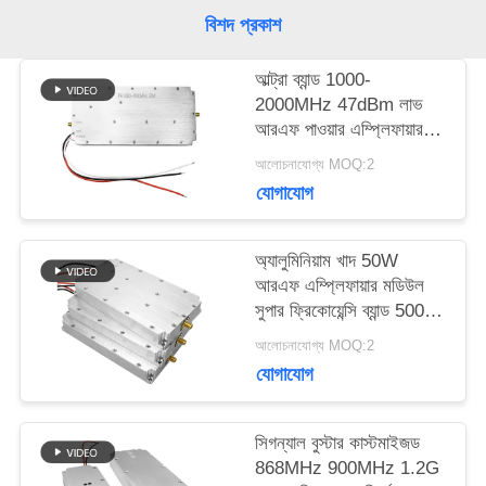
জন্য
বিশদ প্রকাশ
আবেদন
আল্ট্রা ব্যান্ড 1000-
2000MHz 47dBm লাভ
আরএফ পাওয়ার এম্প্লিফায়ার
সাইট
এন্টি ড্রোন সিস্টেমের জন্য
আলোচনাযোগ্য MOQ:2
ম্যাপ
মডিউল
যোগাযোগ
PRIVACY
অ্যালুমিনিয়াম খাদ 50W
আরএফ এম্প্লিফায়ার মডিউল
POLICY
সুপার ফ্রিকোয়েন্সি ব্যান্ড 5000-
6000MHz জ্যামার
আলোচনাযোগ্য MOQ:2
অ্যাপ্লিকেশনের জন্য সংকেত
যোগাযোগ
উত্স
সিগন্যাল বুস্টার কাস্টমাইজড
868MHz 900MHz 1.2G