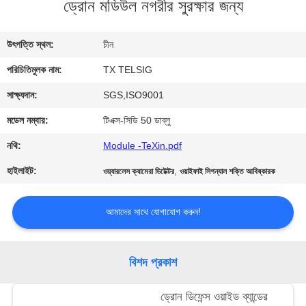
ড্রোন মডিউল নগরীর সুরক্ষার জন্য
নিয়ন্ত্রণ
উৎপত্তি স্থল:
চীন
যোগাযোগ
পরিচিতিমুলক নাম:
TX TELSIG
করুন
সাক্ষ্যদান:
SGS,ISO9001
খবর
মডেল নম্বার:
টিএক্স-সিডি 50 ডাব্লু
নথি:
Module -TeXin.pdf
ব্লগ
হাইলাইট:
,
ওয়্যারলেস ক্যামেরা ডিটেক্টর
ওয়াইফাই সিগন্যাল শক্তি আবিষ্কারক
উদ্ধৃতির
আমাদের সাথে যোগাযোগ করুন!
জন্য
আবেদন
বিশদ প্রকাশ
সাইট
ড্রোন ডিফেন্স ওয়াইড ব্যান্ডের