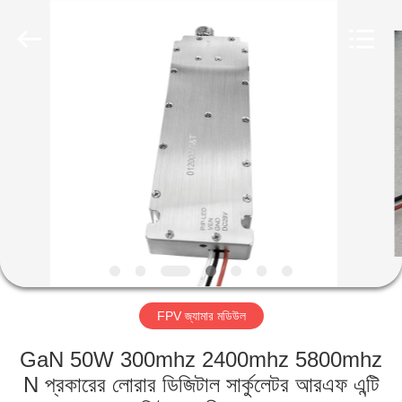
2026
Amplifier
module.
All
Rights
Reserved.
বাড়ি
পণ্য
আমাদের
সম্পর্কে
কারখানা
FPV জ্যামার মডিউল
ভ্রমণ
GaN 50W 300mhz 2400mhz 5800mhz
মান
N প্রকারের লোরার ডিজিটাল সার্কুলেটর আরএফ এন্টি