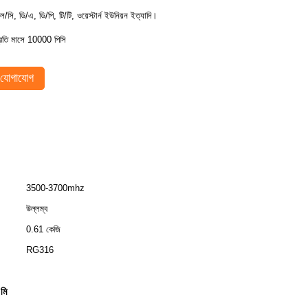
ল/সি, ডি/এ, ডি/পি, টি/টি, ওয়েস্টার্ন ইউনিয়ন ইত্যাদি।
্রতি মাসে 10000 পিসি
যোগাযোগ
3500-3700mhz
উল্লম্ব
0.61 কেজি
RG316
মি