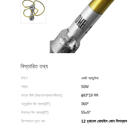
বিস্তারিত তথ্য
টাইপ:
ওমনি অ্যান্টেনা
শক্তি:
50W
মাত্রা মিমি (উচ্চতা/প্রস্থ/গভীরতা):
ɸ93*19 মিমি
অনুভূমিক বিম প্রস্থ(0º):
360º
উল্লম্ব বিম প্রস্থ(0º):
55±5º
বিশেষভাবে তুলে ধরা:
12 চ্যানেল মোবাইল ফোন সিগন্যাল 