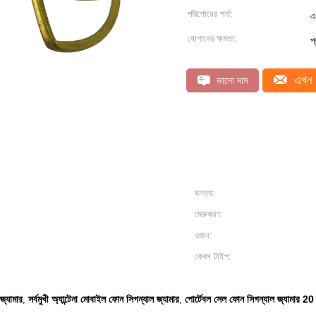
পরিশোধের শর্ত:
এ
যোগানের ক্ষমতা:
প
এখন 
ভালো দাম
ঘনত্ব:
মেরুকরণ:
ওজন:
কেবল টাইপ:
জ্যামার
সর্বমুখী অ্যান্টেনা মোবাইল ফোন সিগন্যাল জ্যামার
পোর্টেবল সেল ফোন সিগন্যাল জ্যামার 20 
,
,