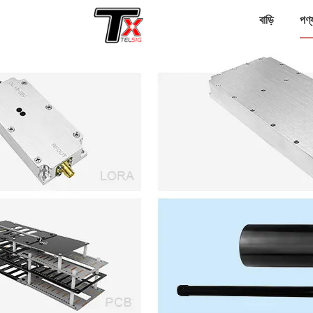
বাড়ি
পণ্