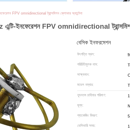
নফেরেশন FPV omnidirectional ট্রান্সমিশন ক্লোভার অ্যান্টেনা
z এন্টি-ইনফেরেশন FPV omnidirectional ট্রান্সমিশন 
বেসিক ইনফরমেশন
উৎপত্তি স্থল:
চ
পরিচিতিমুলক নাম:
T
সাক্ষ্যদান:
C
মডেল নম্বার:
T
ন্যূনতম চাহিদার পরিমাণ:
1
মূল্য:
N
প্যাকেজিং বিবরণ:
5
ডেলিভারি সময়:
1