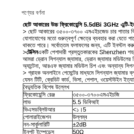
পণ্যের বর্ণনা
ছোট আকারের উচ্চ ফ্রিকোয়েন্সি 5.5dBi 3GHz এন্টি-
> ছোট আকারের ৩৫০০-৩৭০০ এমএইচজেড চার পাতার ক্লিভার
যোগাযোগের মতো গুরুত্বপূর্ণ ক্ষেত্রে ব্যবহার করা যেতে 
থাকতে পারে। সর্বোত্তম ফলাফলের জন্য, এটি ইনস্টল করুন 
>
টেক্সিন
একটি পেশাদারী প্রস্তুতকারকের Shenzhen শ
আমরা ড্রোন সিগন্যাল জ্যামার, ড্রোন জ্যামার মডিউলের ব
অ্যান্টেনা, আরএফ জ্যামার মডিউল চিপ এবং অন্যান্য সিগন
> গ্রাহক অনলাইনে পেমেন্টের মাধ্যমে সিগন্যাল জ্যামার 
যেমন টিটি, ক্রেডিট কার্ড, ভিসা, পেপাল, ওয়েস্টউইন ইত্যা
বৈদ্যুতিক বিশেষ উল্লেখ
ফ্রিকোয়েন্সি রেঞ্জ
৩৫০০-৩৭০০
এমএইচজি
লাভ
5.5 ডিবিআই
ভিএসডব্লিউআর
<১।5
পোলারাইজেশন
উল্লম্ব
নন-সার্কুলারিটি
±2dB
ইনপুট ইম্পেডেন্স
50Ω