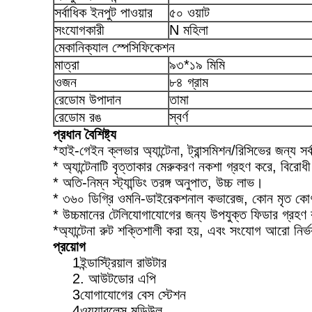
সর্বাধিক ইনপুট পাওয়ার
৫০ ওয়াট
সংযোগকারী
N মহিলা
মেকানিক্যাল স্পেসিফিকেশন
মাত্রা
৯৩*১৯ মিমি
ওজন
৮৪ গ্রাম
রেডোম উপাদান
তামা
রেডোম রঙ
স্বর্ণ
প্রধান বৈশিষ্ট্য
*হাই-গেইন ক্লভার অ্যান্টেনা, ট্রান্সমিশন/রিসিভের জন্য স
* অ্যান্টেনাটি বৃত্তাকার মেরুকরণ নকশা গ্রহণ করে, বিরোধ
* অতি-নিম্ন স্ট্যান্ডিং তরঙ্গ অনুপাত, উচ্চ লাভ।
* ৩৬০ ডিগ্রি ওমনি-ডাইরেকশনাল কভারেজ, কোন মৃত ক
* উচ্চমানের টেলিযোগাযোগের জন্য উপযুক্ত ফিডার গ্রহণ
*অ্যান্টেনা রুট শক্তিশালী করা হয়, এবং সংযোগ আরো নির
প্রয়োগ
1ইন্ডাস্ট্রিয়াল রাউটার
2. আউটডোর এপি
3যোগাযোগের বেস স্টেশন
4ওয়্যারলেস মডিউল