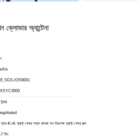
ক্লোভার অ্যান্টেনা
ীন
eXin
E,SGS,IOS9001
XSYC3000
 টুকরা
egotiated
 স্তর K=K ক্রাফ্ট পেপার শক্ত কাগজ সহ নিরপেক্ষ ক্রাফ্ট পেপার বক্স
-7 দিন